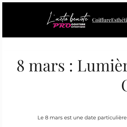
Aller
au
Coiffure
Esthét
contenu
8 mars : Lumièr
Le 8 mars est une date particulièr